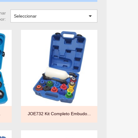
nar

Seleccionar
por:

Vista rápida
.
JOE732 Kit Completo Embudo...