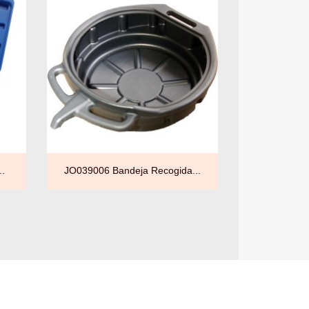

Vista rápida
..
JO039006 Bandeja Recogida...