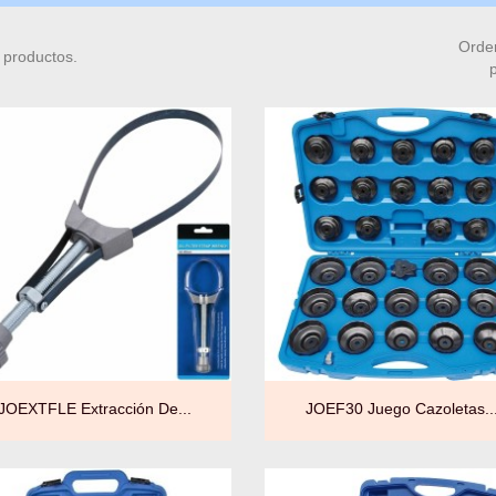
Orde
 productos.


Vista rápida
Vista rápida
JOEXTFLE Extracción De...
JOEF30 Juego Cazoletas..