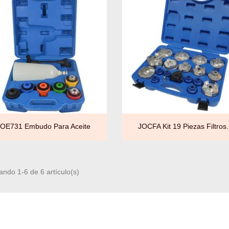


Vista rápida
Vista rápida
JOE731 Embudo Para Aceite
JOCFA Kit 19 Piezas Filtros.
ando 1-6 de 6 artículo(s)