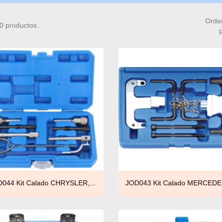
Orde
0 productos.


Vista rápida
Vista rápida
044 Kit Calado CHRYSLER,...
JOD043 Kit Calado MERCEDES