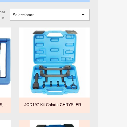
nar

Seleccionar
por:

Vista rápida
,...
JOD197 Kit Calado CHRYSLER...