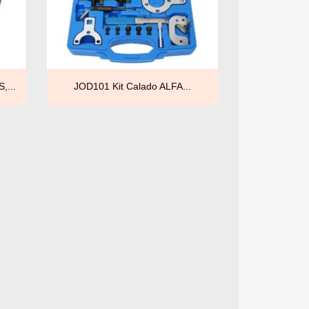

Vista rápida
,...
JOD101 Kit Calado ALFA...