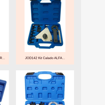

Vista rápida
...
JOD142 Kit Calado ALFA...