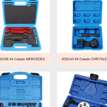


Vista rápida
Vista rápida
D196 Kit Calado MERCEDES
JOD143 Kit Calado CHRYSLER