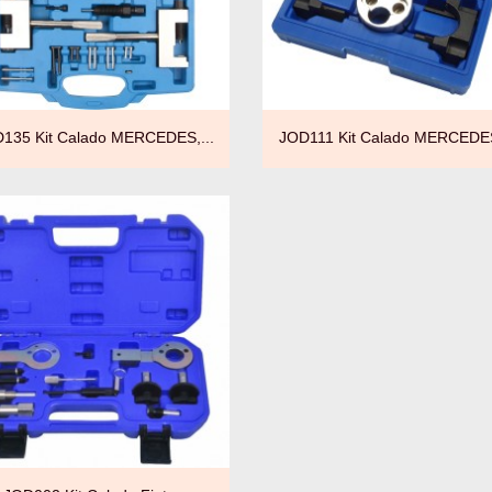


Vista rápida
Vista rápida
135 Kit Calado MERCEDES,...
JOD111 Kit Calado MERCEDES

Vista rápida