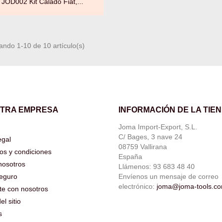
JOD002 Kit Calado Fiat,...
ando 1-10 de 10 artículo(s)
TRA EMPRESA
INFORMACIÓN DE LA TIE
Joma Import-Export, S.L.
C/ Bages, 3 nave 24
egal
08759 Vallirana
os y condiciones
España
nosotros
Llámenos:
93 683 48 40
eguro
Envíenos un mensaje de correo
electrónico:
joma@joma-tools.c
te con nosotros
l sitio
s