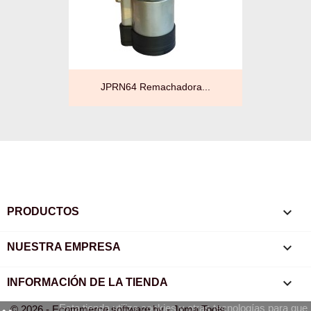
JPRN64 Remachadora...

PRODUCTOS

NUESTRA EMPRESA
keyboard_arrow_down
INFORMACIÓN DE LA TIENDA
Esta tienda utiliza cookies y otras tecnologías para que
© 2026 - Ecommerce software by - Joma Tools