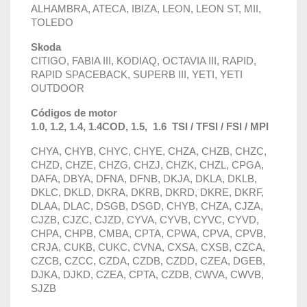
ALHAMBRA, ATECA, IBIZA, LEON, LEON ST, MII,
TOLEDO
Skoda
CITIGO, FABIA III, KODIAQ, OCTAVIA III, RAPID,
RAPID SPACEBACK, SUPERB III, YETI, YETI
OUTDOOR
Códigos de motor
1.0, 1.2, 1.4, 1.4COD, 1.5,
1.6
TSI / TFSI /
FSI / MPI
CHYA, CHYB, CHYC, CHYE, CHZA, CHZB, CHZC,
CHZD, CHZE, CHZG, CHZJ, CHZK, CHZL, CPGA,
DAFA, DBYA, DFNA, DFNB, DKJA, DKLA, DKLB,
DKLC, DKLD, DKRA, DKRB, DKRD, DKRE, DKRF,
DLAA, DLAC, DSGB, DSGD, CHYB, CHZA, CJZA,
CJZB, CJZC, CJZD, CYVA, CYVB, CYVC, CYVD,
CHPA, CHPB, CMBA, CPTA, CPWA, CPVA, CPVB,
CRJA, CUKB, CUKC, CVNA, CXSA, CXSB, CZCA,
CZCB, CZCC, CZDA, CZDB, CZDD, CZEA, DGEB,
DJKA, DJKD, CZEA, CPTA, CZDB, CWVA, CWVB,
SJZB