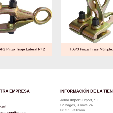


Vista rápida
Vista rápida
P2 Pinza Tiraje Lateral Nº 2
HAP3 Pinza Tiraje Múltiple.
TRA EMPRESA
INFORMACIÓN DE LA TIE
Joma Import-Export, S.L.
C/ Bages, 3 nave 24
egal
08759 Vallirana
os y condiciones