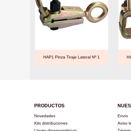

Vista rápida
HAP1 Pinza Tiraje Lateral Nº 1
HA
PRODUCTOS
NUES
Novedades
Envío
Kits distribuciones
Aviso l
Llaves dinamométricas
Términ