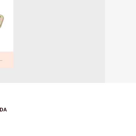
..
NDA