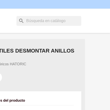
search
TILES DESMONTAR ANILLOS
 tóricos HATORIC
es del producto