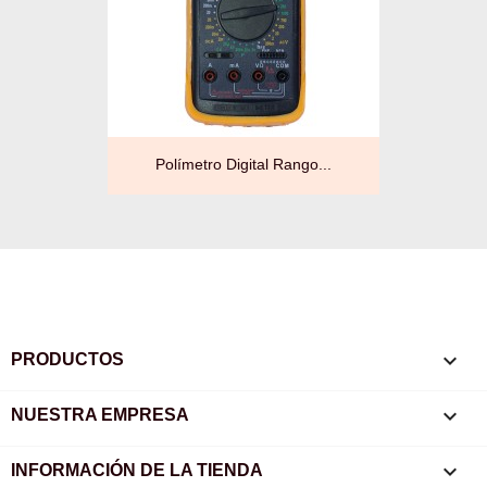
Polímetro Digital Rango...

PRODUCTOS

NUESTRA EMPRESA
keyboard_arrow_down
INFORMACIÓN DE LA TIENDA