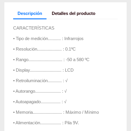
Descripción
Detalles del producto
CARACTERÍSTICAS
• Tipo de medición........... : Infrarrojos
• Resolución..................... : 0.1ºC
• Rango............................. : -50 a 580 ºC
• Display........................... : LCD
• Retroiluminación............ : √
• Autorango...................... : √
• Autoapagado................. : √
• Memoria......................... : Máximo / Mínimo
• Alimentación.................. : Pila 9V.