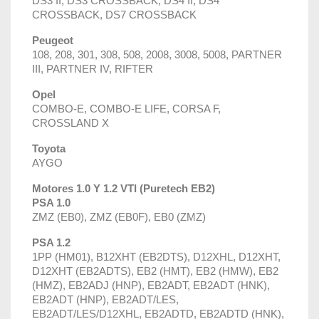
DS3 II, DS3 CROSSBACK, DS4 II, DS4
CROSSBACK, DS7 CROSSBACK
Peugeot
108, 208, 301, 308, 508, 2008, 3008, 5008, PARTNER
III, PARTNER IV, RIFTER
Opel
COMBO-E, COMBO-E LIFE, CORSA F,
CROSSLAND X
Toyota
AYGO
Motores 1.0 Y 1.2 VTI (Puretech EB2)
PSA 1.0
ZMZ (EB0), ZMZ (EB0F), EB0 (ZMZ)
PSA 1.2
1PP (HM01), B12XHT (EB2DTS), D12XHL, D12XHT,
D12XHT (EB2ADTS), EB2 (HMT), EB2 (HMW), EB2
(HMZ), EB2ADJ (HNP), EB2ADT, EB2ADT (HNK),
EB2ADT (HNP), EB2ADT/LES,
EB2ADT/LES/D12XHL, EB2ADTD, EB2ADTD (HNK),