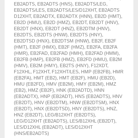
EB2ADTS, EB2ADTS (HNS), EB2ADTS/LEG,
EB2ADTS/LES, EB2ADTS/LES/D12XHT, EB2ADTS
D12XHT, EB2ADTX, EB2ADTX (HNN), EB2D (HMT),
EB2D (HMU), EB2D (HMZ), EB2DT, EB2DT (HNV),
EB2DT (HNX), EB2DT (HNZ), EB2DTM (HNV),
EB2DTS, EB2DTS (HNW), EB2DTS (HNY),
EB2DTSD (HNX), EB2DTSM (HNW), EB2F, EB2F
(HMT), EB2F (HMX), EB2F (HMZ), EB2FA, EB2FA
(HMR), EB2FAD, EB2FAD (HMH), EB2FAD (HMM),
EB2FB (HMP), EB2FB (HMZ), EB2FD (HMU), EB2M
(HMV), EB2M (HMY), EB2TS (HNY), F12XDT,
F12XHL, F12XHT, F12XHT/LES, HMP (EB2FB), HMR
(EB2FA), HMT (EB2), HMT (EB2F), HMU (EB2D),
HMU (EB2FD), HMV (EB2M), HMY (EB2M), HMZ
(EB2), HMZ (EB2F), HNK (EB2ADTD), HNN
(EB2ADTX), HNP (EB2ADT), HNS (EB2ADTS), HNV
(EB2DT), HNV (EB2DTM), HNW (EB2DTSM), HNX
(EB2DT), HNX (EB2DTSD), HNY (EB2DTS), HNZ,
HNZ (EB2DT), LEG/B12XHT (EB2DTS),
LEG/D12XHT (EB2ADTS), LES/B12XHL (EB2DT),
LES/D12XHL (EB2ADT), LES/D12XHT
(HNS/EB2ADTS)