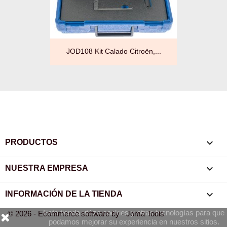
JOD108 Kit Calado Citroën,...

PRODUCTOS

NUESTRA EMPRESA
keyboard_arrow_down
INFORMACIÓN DE LA TIENDA
Esta tienda utiliza cookies y otras tecnologías para que
© 2026 - Ecommerce software by - Joma Tools
podamos mejorar su experiencia en nuestros sitios.