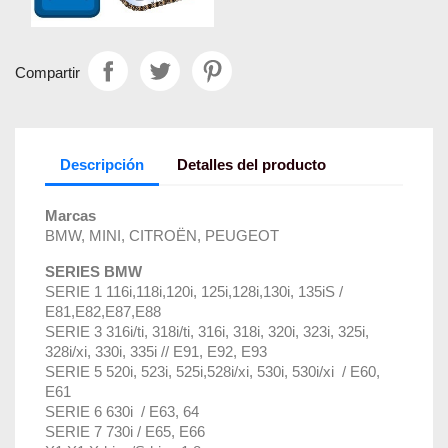
Compartir
Descripción
Detalles del producto
Marcas
BMW, MINI, CITROËN, PEUGEOT
SERIES BMW
SERIE 1 116i,118i,120i, 125i,128i,130i, 135iS /
E81,E82,E87,E88
SERIE 3 316i/ti, 318i/ti, 316i, 318i, 320i, 323i, 325i,
328i/xi, 330i, 335i // E91, E92, E93
SERIE 5 520i, 523i, 525i,528i/xi, 530i, 530i/xi / E60,
E61
SERIE 6 630i / E63, 64
SERIE 7 730i / E65, E66