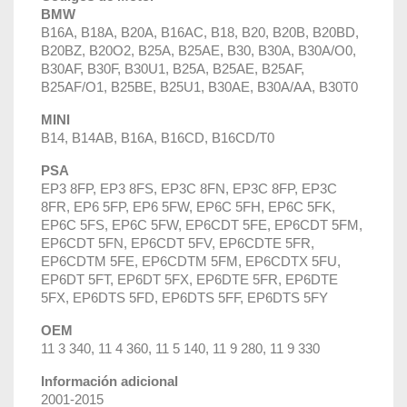
BMW
B16A, B18A, B20A, B16AC, B18, B20, B20B, B20BD,
B20BZ, B20O2, B25A, B25AE, B30, B30A, B30A/O0,
B30AF, B30F, B30U1, B25A, B25AE, B25AF,
B25AF/O1, B25BE, B25U1, B30AE, B30A/AA, B30T0
MINI
B14, B14AB, B16A, B16CD, B16CD/T0
PSA
EP3 8FP, EP3 8FS, EP3C 8FN, EP3C 8FP, EP3C
8FR, EP6 5FP, EP6 5FW, EP6C 5FH, EP6C 5FK,
EP6C 5FS, EP6C 5FW, EP6CDT 5FE, EP6CDT 5FM,
EP6CDT 5FN, EP6CDT 5FV, EP6CDTE 5FR,
EP6CDTM 5FE, EP6CDTM 5FM, EP6CDTX 5FU,
EP6DT 5FT, EP6DT 5FX, EP6DTE 5FR, EP6DTE
5FX, EP6DTS 5FD, EP6DTS 5FF, EP6DTS 5FY
OEM
11 3 340, 11 4 360, 11 5 140, 11 9 280, 11 9 330
Información adicional
2001-2015