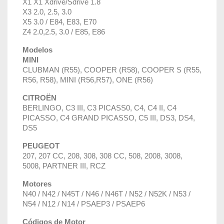
X1 X1 Xdrive/Sdrive 1.8
X3 2.0, 2.5, 3.0
X5 3.0 / E84, E83, E70
Z4 2.0,2.5, 3.0 / E85, E86
Modelos
MINI
CLUBMAN (R55), COOPER (R58), COOPER S (R55,
R56, R58), MINI (R56,R57), ONE (R56)
CITROËN
BERLINGO, C3 III, C3 PICASS0, C4, C4 II, C4
PICASSO, C4 GRAND PICASSO, C5 III, DS3, DS4,
DS5
PEUGEOT
207, 207 CC, 208, 308, 308 CC, 508, 2008, 3008,
5008, PARTNER III, RCZ
Motores
N40 / N42 / N45T / N46 / N46T / N52 / N52K / N53 /
N54 / N12 / N14 / PSAEP3 / PSAEP6
Códigos de Motor