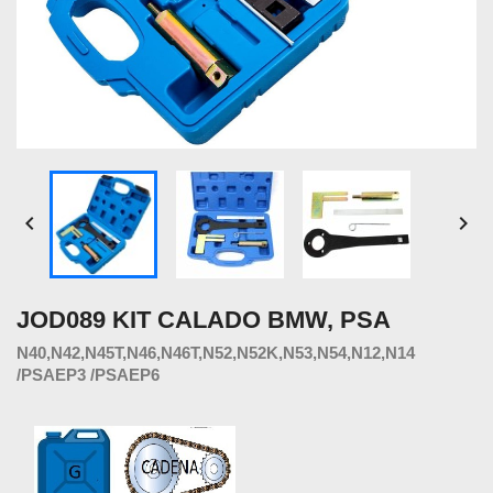


JOD089 KIT CALADO BMW, PSA
N40,N42,N45T,N46,N46T,N52,N52K,N53,N54,N12,N14
/PSAEP3 /PSAEP6