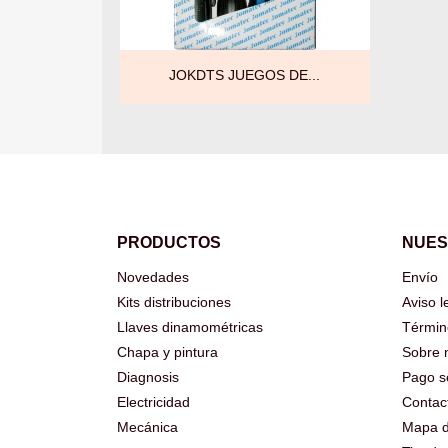

Vista rápida
JOKDTS JUEGOS DE...
PRODUCTOS
NUES
Novedades
Envío
Kits distribuciones
Aviso l
Llaves dinamométricas
Términ
Chapa y pintura
Sobre 
Diagnosis
Pago s
Electricidad
Contac
Mecánica
Mapa de