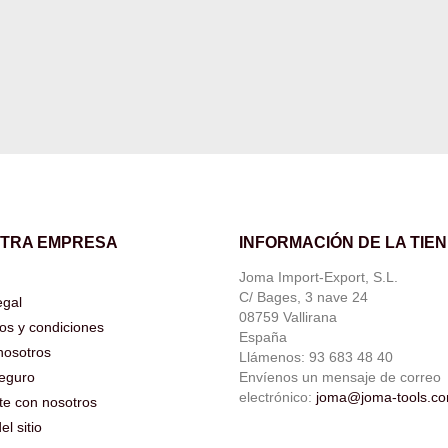
TRA EMPRESA
INFORMACIÓN DE LA TIE
Joma Import-Export, S.L.
C/ Bages, 3 nave 24
egal
08759 Vallirana
os y condiciones
España
nosotros
Llámenos:
93 683 48 40
eguro
Envíenos un mensaje de correo
electrónico:
joma@joma-tools.c
te con nosotros
l sitio