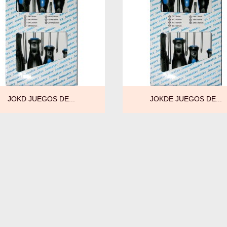


Vista rápida
Vista rápida
JOKD JUEGOS DE...
JOKDE JUEGOS DE...