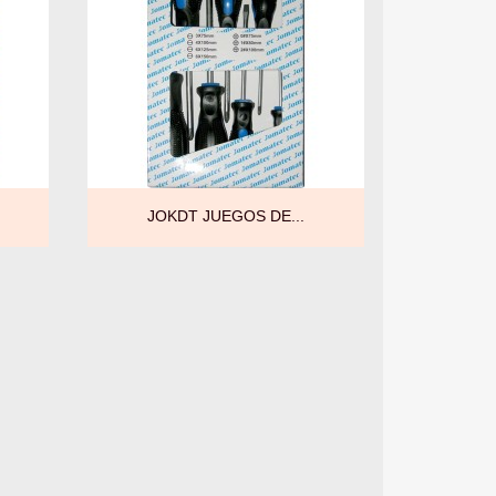

Vista rápida
JOKDT JUEGOS DE...